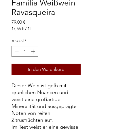
Familia Weißwein
Ravasqueira
Preis
79,00 €
17,56 €
/
1l
17,56 €
pro
Anzahl
*
1
Liter
In den Warenkorb
Dieser Wein ist gelb mit
grünlichen Nuancen und
weist eine großartige
Mineralität und ausgeprägte
Noten von reifen
Zitrusfrüchten auf.
Im Test weist er eine gewisse