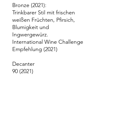
Bronze (2021):
Trinkbarer Stil mit frischen
weißen Früchten, Pfirsich,
Blumigkeit und
Ingwergewürz.
International Wine Challenge
Empfehlung (2021)
Decanter
90 (2021)
Produktinfo
Herkunftsland: Portugal
Hersteller/Abfüller
Region: Alentejo
Trauben: Viognier und Alvarinho
Geschmack: trocken, weich und
Monte da Ravasqueira
vollmundig
Sociedade Agricola D. Diniz S.A.
Serviertemperatur: 8° C bis 10° C
PT-7040-121 Arraiolos - Portugal