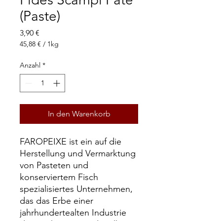
(Paste)
Preis
3,90 €
45,88 €
/
1kg
45,88 €
pro
Anzahl
*
1
Kilogramm
In den Warenkorb
FAROPEIXE ist ein auf die
Herstellung und Vermarktung
von Pasteten und
konserviertem Fisch
spezialisiertes Unternehmen,
das das Erbe einer
jahrhundertealten Industrie