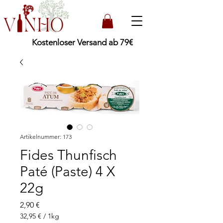
Kostenloser Versand ab 79€
Artikelnummer: 173
Fides Thunfisch
Paté (Paste) 4 X
22g
Preis
2,90 €
32,95 €
/
1kg