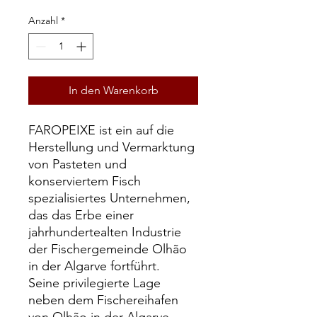
32,95 €
pro
Anzahl
*
1
Kilogramm
In den Warenkorb
FAROPEIXE ist ein auf die
Herstellung und Vermarktung
von Pasteten und
konserviertem Fisch
spezialisiertes Unternehmen,
das das Erbe einer
jahrhundertealten Industrie
der Fischergemeinde Olhão
in der Algarve fortführt.
Seine privilegierte Lage
neben dem Fischereihafen
von Olhão in der Algarve