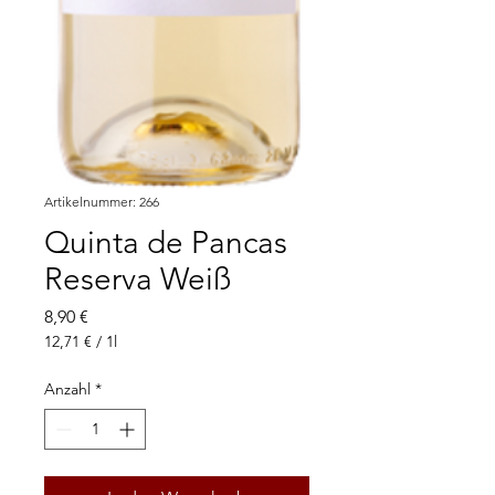
Artikelnummer: 266
Quinta de Pancas
Reserva Weiß
Preis
8,90 €
12,71 €
/
1l
12,71 €
pro
Anzahl
*
1
Liter