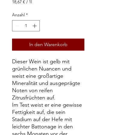
Preis
18,67 €
/
1l
18,67 €
pro
Anzahl
*
1
Liter
In den Warenkorb
Dieser Wein ist gelb mit
grünlichen Nuancen und
weist eine großartige
Mineralität und ausgeprägte
Noten von reifen
Zitrusfrüchten auf.
Im Test weist er eine gewisse
Fettigkeit auf, die sein
Stadium auf der Hefe mit
leichter Battonage in den
sechs Monaten vor der