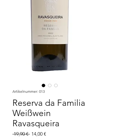
Artikelnummer: 013
Reserva da Familia
Weißwein
Ravasqueira
Standardpreis
Sale-
 19,90 € 
14,00 €