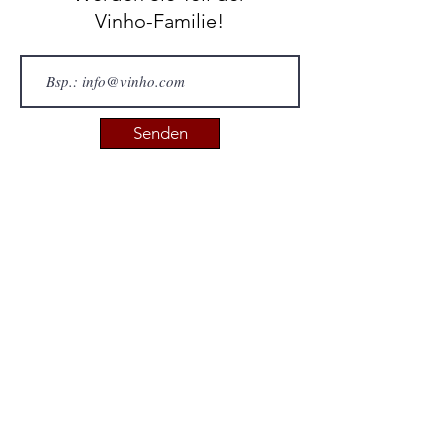
pro 100g
Vinho-Familie!
Energie 891kJ / 213kcal
Fett 13g
davon gesättigte Fettsäuren 3,5g
Kohlenhydrate 0g
davon Zucker 0g
Senden
Protein/Eiweiß 24,1g
Salz 1g
Lichtgeschützt und trocken lagern.
Kontakt
0176 2435 8588
wein@vinho-info.com
Rechtliches
Impressum
Datenschutz