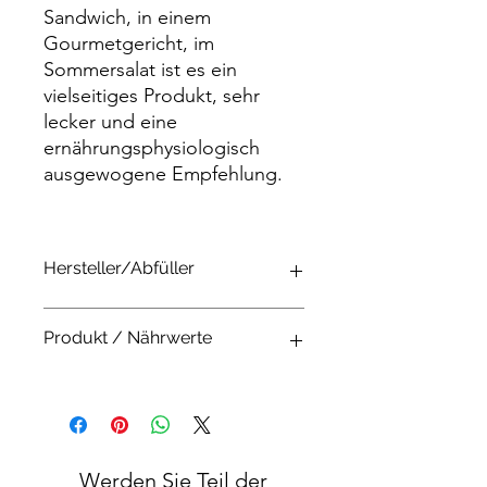
Sandwich, in einem
Gourmetgericht, im
Sommersalat ist es ein
vielseitiges Produkt, sehr
lecker und eine
ernährungsphysiologisch
ausgewogene Empfehlung.
Hersteller/Abfüller
Faropeixe
Produkt / Nährwerte
Rua do Mestre de Pesca, Lotes 23-32
Apartado 1139, 8700-281
Olhão Algarve, Portugal
Zutaten:
Sardinen, Olivenöl extra vergine und
Salz
Nettogewicht: 120gr
Werden Sie Teil der
Durchschnittliche Nährwertangaben