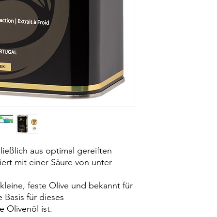
Eiweiß 0 g
Salz 0 g
Peroxidindex (meq O
Spektrophotometrisc
K232 – Max. 1,75 K270
Wachse (mg/kg): ≤15
Mindestens haltbar:
ließlich aus optimal gereiften
iert mit einer Säure von unter
 kleine, feste Olive und bekannt für
e Basis für dieses
 Olivenöl ist.