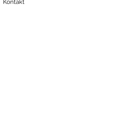
Kontakt
0176 2435 8588
wein@vinho-info.com
Rechtliches
Impressum
Datenschutz
AG
Bs
Widerruf
Versandbedingungen
Widerruf