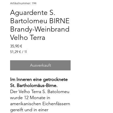
Artikelnummer: 194
Aguardente S.
Bartolomeu BIRNE
Brandy-Weinbrand
Velho Terra
Preis
35,90 €
51,29 €
/
1l
51,29 €
pro
Ausverkauft
1
Liter
Im Inneren eine getrocknete
St. Bartholomäus-Birne.
Der Velho Terra S. Batolomeu
wurde 12 Monate in
amerikanischen Eichenfässern
gereift und in einer