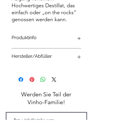
Hochwertiges Destillat, das
einfach oder „on the rocks“
genossen werden kann.
Produktinfo
Herkunftsland:
Portugal
Hersteller/Abfüller
Region:
Alcobaça
Farbe:
Klar
Geschmack:
weich und anhaltend
DF Destilaria
Geruch:
Fruchtig
Rua da Estação 111
Alkoholgehalt:
40% Vol.
2445-285 Pataias, Alcobaça
Inhalt:
0,7 L
Portugal
Werden Sie Teil der
Vinho-Familie!