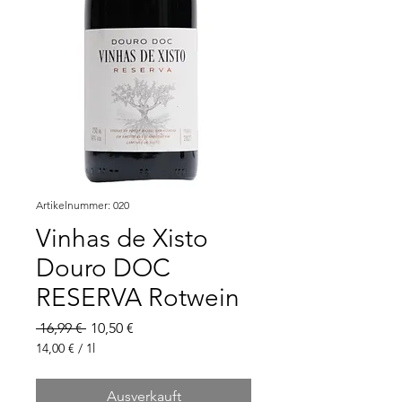
Artikelnummer: 020
Vinhas de Xisto
Douro DOC
RESERVA Rotwein
Standardpreis
Sale-
 16,99 € 
10,50 €
Preis
14,00 €
/
1l
14,00 €
pro
Ausverkauft
1